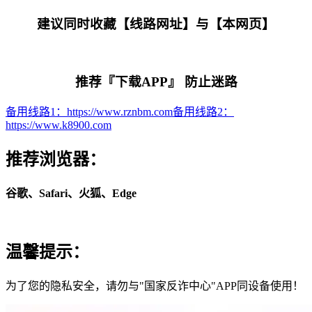
建议同时收藏【线路网址】与【本网页】
推荐『下载APP』 防止迷路
备用线路
1
：
https://www.rznbm.com
备用线路
2
：
https://www.k8900.com
推荐浏览器：
谷歌、Safari、火狐、Edge
温馨提示：
为了您的隐私安全，请勿与"国家反诈中心"APP同设备使用！