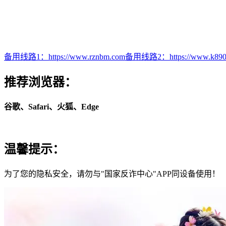
备用线路
1
：
https://www.rznbm.com
备用线路
2
：
https://www.k89
推荐浏览器：
谷歌、Safari、火狐、Edge
温馨提示：
为了您的隐私安全，请勿与"国家反诈中心"APP同设备使用！