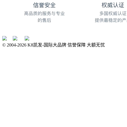
© 2004-
2026
K8凯发-国际大品牌 信誉保障 大额无忧