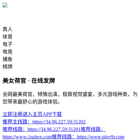
真人
体育
电子
电竞
捕鱼
棋牌
美女荷官 · 在线发牌
全网最美荷官，倾情出演，极致视觉盛宴，多元游戏种类，为
您带来最舒心的游戏体验。
立即注册
进入主页
APP下载
推荐主线路：
https://34.96.227.59:31202
推荐线路：
https://34.96.227.59:31201
推荐线路：
https://www.1nzkex.com
推荐线路：
https://www.plov9r.com