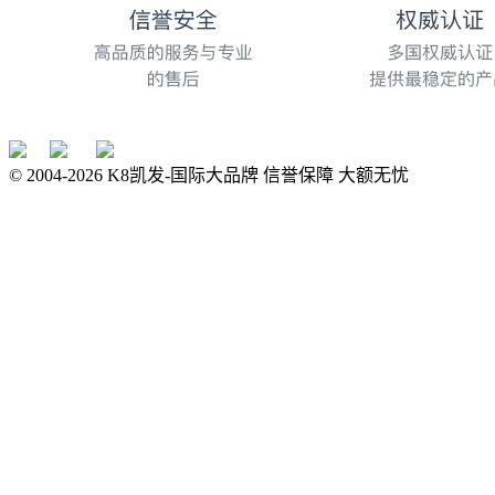
© 2004-
2026
K8凯发-国际大品牌 信誉保障 大额无忧