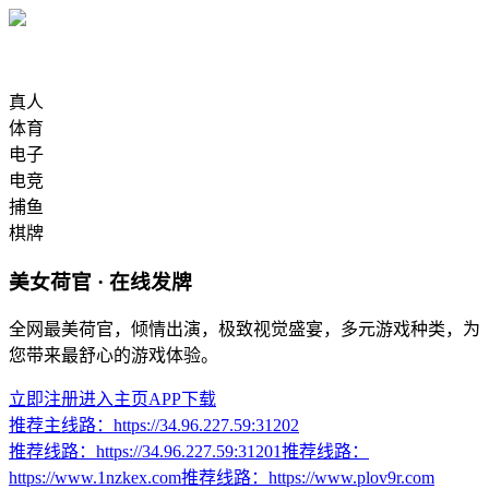
真人
体育
电子
电竞
捕鱼
棋牌
美女荷官 · 在线发牌
全网最美荷官，倾情出演，极致视觉盛宴，多元游戏种类，为
您带来最舒心的游戏体验。
立即注册
进入主页
APP下载
推荐主线路：
https://34.96.227.59:31202
推荐线路：
https://34.96.227.59:31201
推荐线路：
https://www.1nzkex.com
推荐线路：
https://www.plov9r.com