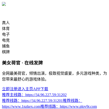
真人
体育
电子
电竞
捕鱼
棋牌
美女荷官 · 在线发牌
全网最美荷官，倾情出演，极致视觉盛宴，多元游戏种类，为
您带来最舒心的游戏体验。
立即注册
进入主页
APP下载
推荐主线路：
https://34.96.227.59:31202
推荐线路：
https://34.96.227.59:31201
推荐线路：
https://www.1nzkex.com
推荐线路：
https://www.plov9r.com