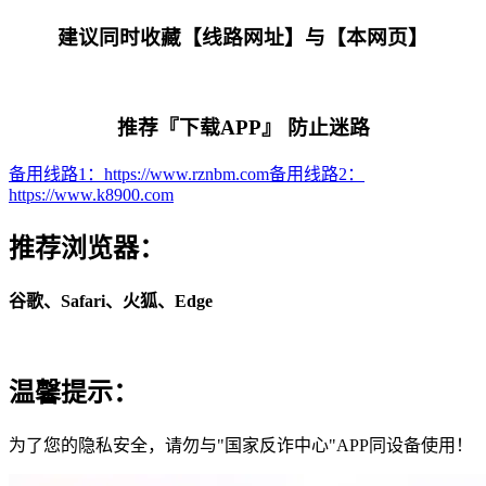
建议同时收藏【线路网址】与【本网页】
推荐『下载APP』 防止迷路
备用线路
1
：
https://www.rznbm.com
备用线路
2
：
https://www.k8900.com
推荐浏览器：
谷歌、Safari、火狐、Edge
温馨提示：
为了您的隐私安全，请勿与"国家反诈中心"APP同设备使用！