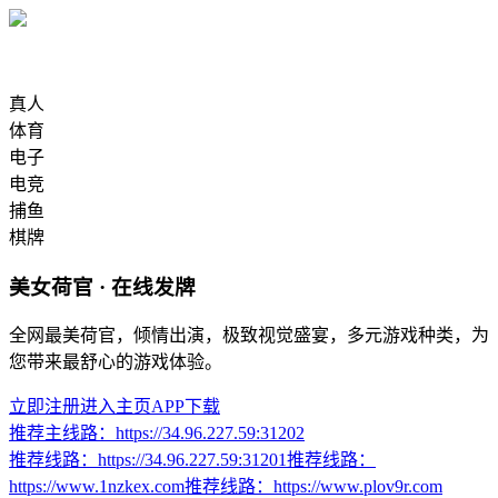
真人
体育
电子
电竞
捕鱼
棋牌
美女荷官 · 在线发牌
全网最美荷官，倾情出演，极致视觉盛宴，多元游戏种类，为
您带来最舒心的游戏体验。
立即注册
进入主页
APP下载
推荐主线路：
https://34.96.227.59:31202
推荐线路：
https://34.96.227.59:31201
推荐线路：
https://www.1nzkex.com
推荐线路：
https://www.plov9r.com