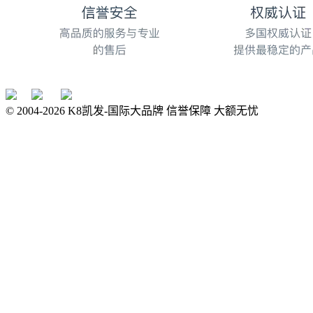
© 2004-
2026
K8凯发-国际大品牌 信誉保障 大额无忧