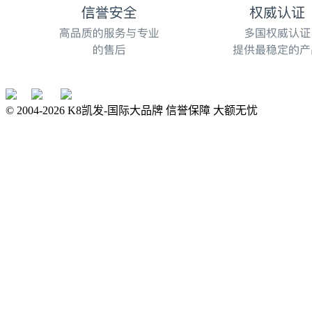
© 2004-
2026
K8凯发-国际大品牌 信誉保障 大额无忧