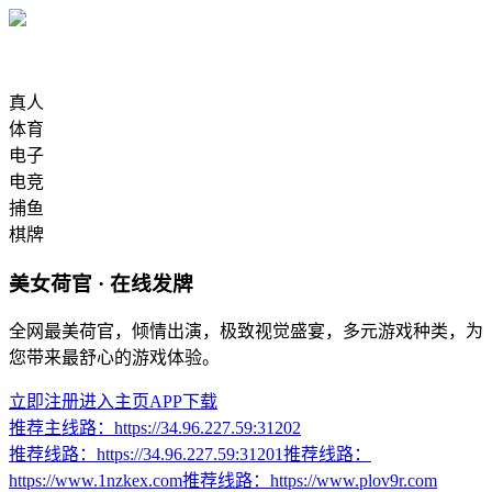
真人
体育
电子
电竞
捕鱼
棋牌
美女荷官 · 在线发牌
全网最美荷官，倾情出演，极致视觉盛宴，多元游戏种类，为
您带来最舒心的游戏体验。
立即注册
进入主页
APP下载
推荐主线路：
https://34.96.227.59:31202
推荐线路：
https://34.96.227.59:31201
推荐线路：
https://www.1nzkex.com
推荐线路：
https://www.plov9r.com