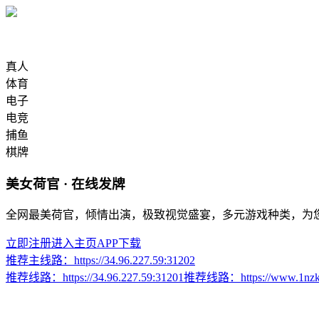
真人
体育
电子
电竞
捕鱼
棋牌
美女荷官 · 在线发牌
全网最美荷官，倾情出演，极致视觉盛宴，多元游戏种类，为
立即注册
进入主页
APP下载
推荐主线路：
https://34.96.227.59:31202
推荐线路：
https://34.96.227.59:31201
推荐线路：
https://www.1nz